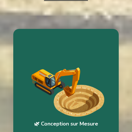
Construction bassin
Nous concevons des bassins de jardin entièrement
personnalisés, adaptés à votre terrain et à vos envies.
Chaque projet fait l’objet d’une étude précise afin d’assurer
une intégration paysagère harmonieuse. Nous pensons
l’esthétique, l’équilibre biologique et la durabilité dès la phase
de conception.
Notre expertise garantit un bassin fonctionnel, pérenne et
facile à vivre. Vous bénéficiez d’un accompagnement
professionnel de la première idée à la réalisation.
🌿 Conception sur Mesure