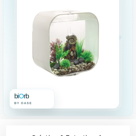
bi
O
rb
BY OASE