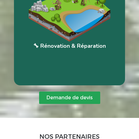
Avec le temps, un bassin peut nécessiter une remise à niveau
ou une réparation ciblée.
Nous réalisons un diagnostic complet pour identifier l’origine
des dysfonctionnements. Fuites, problèmes d’étanchéité ou
déséquilibres techniques sont traités durablement.
Nos solutions modernisent votre installation tout en respectant
son esthétique initiale. Chaque rénovation vise à renforcer la
performance et la longévité de votre bassin. Nous redonnons
vie à votre espace aquatique en toute sérénité.
🔧 Rénovation & Réparation
Demande de devis
NOS PARTENAIRES