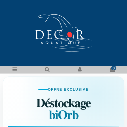
0
OFFRE EXCLUSIVE
Déstockage
biOrb