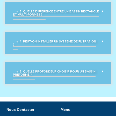
🔹 3. QUELLE DIFFÉRENCE ENTRE UN BASSIN RECTANGLE
ET MULTI-FORMES ?
🔹 4. PEUT-ON INSTALLER UN SYSTÈME DE FILTRATION
?
🔹 5. QUELLE PROFONDEUR CHOISIR POUR UN BASSIN
PRÉFORMÉ ?
Nous Contacter
Menu