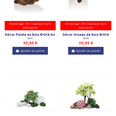
Destockage -70% | Appliqué dans
Destockage -70% | Appliqué dans
votre panier
votre panier
Décor Pointe en bois BiOrb Air
Décor Oiseau de bois BiOrb
46157
46158
Air
32,95 €
32,95 €
Ajouter au panier
Ajouter au panier