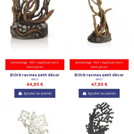
Destockage -70% | Appliqué dans
Destockage -70% | Appliqué dans
votre panier
votre panier
BiOrb racines petit décor
BiOrb racines petit décor
Oase
46122
Oase
46127
44,95 €
47,95 €
Ajouter au panier
Ajouter au panier