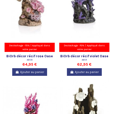
Destockage -70% | Appliqué dans
Destockage -70% | Appliqué dans
votre panier
votre panier
BiOrb décor récif rose Oase
BiOrb décor récif violet Oase
46130
46131
64,95 €
62,95 €
Ajouter au panier
Ajouter au panier