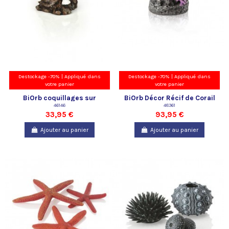
Destockage -70% | Appliqué dans
Destockage -70% | Appliqué dans
votre panier
votre panier
BiOrb coquillages sur
BiOrb Décor Récif de Corail
branche décor blanc Oase
46146
vert violet Oase
48361
33,95 €
93,95 €
Ajouter au panier
Ajouter au panier