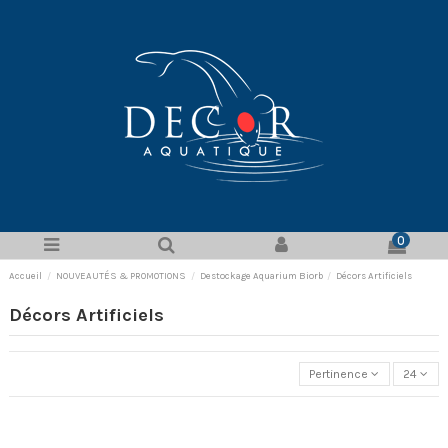
0
Accueil
NOUVEAUTÉS & PROMOTIONS
Destockage Aquarium Biorb
Décors Artificiels
Décors Artificiels
Pertinence
24