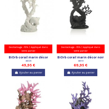
Destockage -70% | Appliqué dans
Destockage -70% | Appliqué dans
votre panier
votre panier
BiOrb corail marin décor
BiOrb corail marin décor noir
moyen blanc Oase
46128
Oase
46119
49,95 €
69,95 €
Ajouter au panier
Ajouter au panier