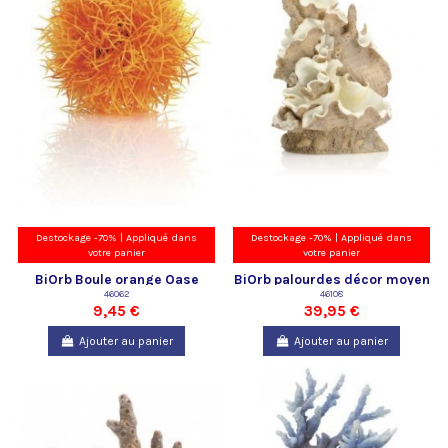
Destockage -70% | Appliqué dans
Destockage -70% | Appliqué dans
votre panier
votre panier
BiOrb Boule orange Oase
BiOrb palourdes décor moyen
46062
Oase
46108
9,45 €
39,95 €
Ajouter au panier
Ajouter au panier