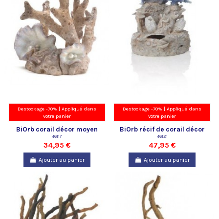
Destockage -70% | Appliqué dans
Destockage -70% | Appliqué dans
votre panier
votre panier
BiOrb corail décor moyen
BiOrb récif de corail décor
Oase
46117
bleu Oase
46121
34,95 €
47,95 €
Ajouter au panier
Ajouter au panier