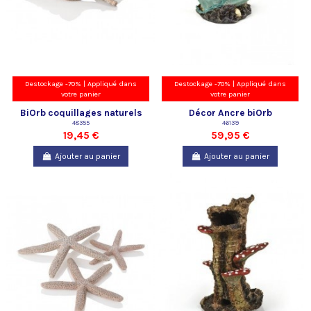
Destockage -70% | Appliqué dans
Destockage -70% | Appliqué dans
votre panier
votre panier
BiOrb coquillages naturels
Décor Ancre biOrb
Oase
48355
46139
19,45 €
59,95 €
Ajouter au panier
Ajouter au panier