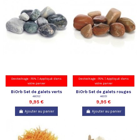
Destockage -70% | Appliqué dans
Destockage -70% | Appliqué dans
votre panier
votre panier
BiOrb Set de galets verts
BiOrb Set de galets rouges
Oase
46052
Oase
46051
9,95 €
9,95 €
Ajouter au panier
Ajouter au panier