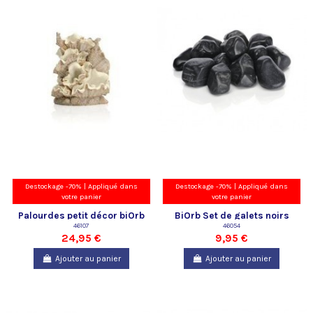
Destockage -70% | Appliqué dans
Destockage -70% | Appliqué dans
votre panier
votre panier
Palourdes petit décor biOrb
BiOrb Set de galets noirs
46107
Oase
46054
24,95 €
9,95 €
Ajouter au panier
Ajouter au panier