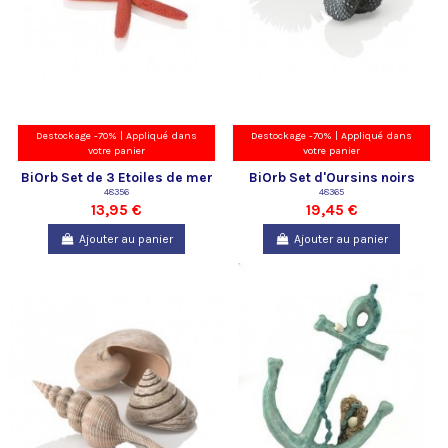
Destockage -70% | Appliqué dans
Destockage -70% | Appliqué dans
votre panier
votre panier
BiOrb Set de 3 Etoiles de mer
BiOrb Set d'Oursins noirs
Rouges Oase
48356
Oase
48365
13,95 €
19,45 €
Ajouter au panier
Ajouter au panier