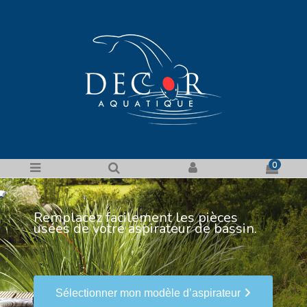
PIÈCES DÉTACHÉES
ASPIRATEURS
0
Remplacez facilement les pièces
usées de votre aspirateur de bassin.
Sélectionner mon modèle d’aspirateur