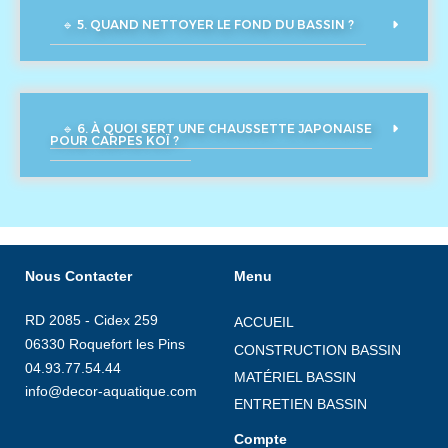
🔹 5. QUAND NETTOYER LE FOND DU BASSIN ?
🔹 6. À QUOI SERT UNE CHAUSSETTE JAPONAISE
POUR CARPES KOÏ ?
Nous Contacter
Menu
RD 2085 - Cidex 259
ACCUEIL
06330 Roquefort les Pins
CONSTRUCTION BASSIN
04.93.77.54.44
MATÉRIEL BASSIN
info@decor-aquatique.com
ENTRETIEN BASSIN
Compte