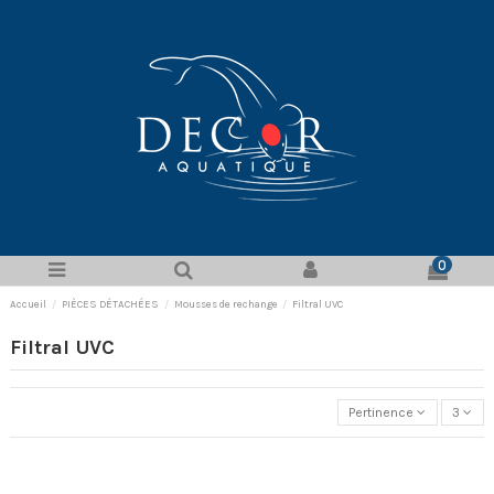
0
Accueil
PIÈCES DÉTACHÉES
Mousses de rechange
Filtral UVC
Filtral UVC
Pertinence
3