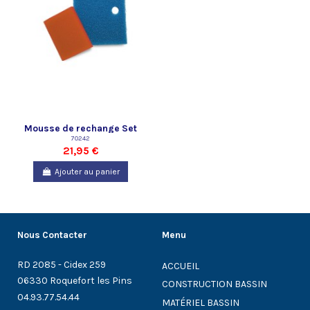
Mousse de rechange Set
Pompe Filtral UVC 6000/9000
70242
21,95 €
Oase
Ajouter au panier
Nous Contacter
Menu
RD 2085 - Cidex 259
ACCUEIL
06330 Roquefort les Pins
CONSTRUCTION BASSIN
04.93.77.54.44
MATÉRIEL BASSIN