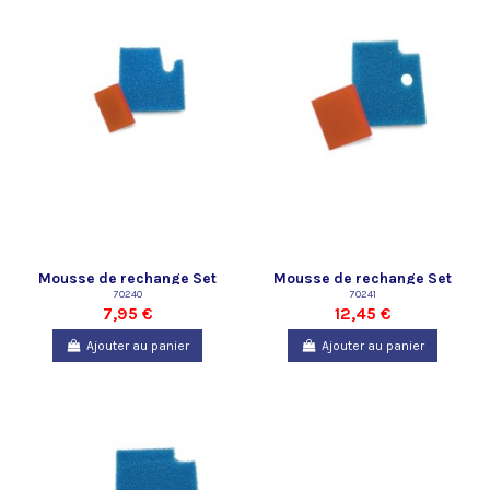
Mousse de rechange Set
Mousse de rechange Set
Pompe Filtral UVC 1500 Oase
70240
Pompe Filtral UVC 3000 Oase
70241
7,95 €
12,45 €
Ajouter au panier
Ajouter au panier