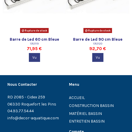
Rupture de stock
Rupture de stock
Barre de Led 60 cm Bleue
Barre de Led 90 cm Bleue
Ubbink
1312119
Ubbink
1312120
71,95 €
92,70 €
Vu
Vu
Nous Contacter
Menu
RD 2085 - Cidex 259
ACCUEIL
06330 Roquefort les Pins
CONSTRUCTION BASSIN
04.93.77.54.44
MATÉRIEL BASSIN
info@decor-aquatique.com
ENTRETIEN BASSIN
Compte