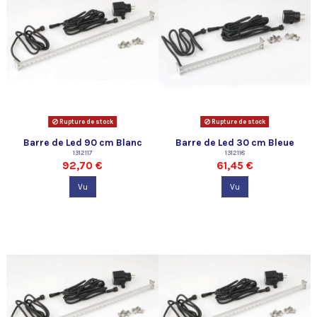
Rupture de stock
Rupture de stock
Barre de Led 90 cm Blanc
Barre de Led 30 cm Bleue
Ubbink
1312117
Ubbink
1312118
92,70 €
61,45 €
Vu
Vu