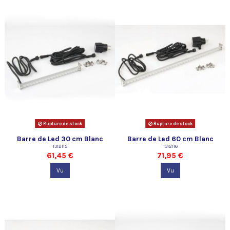
Rupture de stock
Rupture de stock
Barre de Led 30 cm Blanc
Barre de Led 60 cm Blanc
Ubbink
1312115
Ubbink
1312116
61,45 €
71,95 €
Vu
Vu