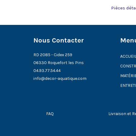
Pièces déta
Nous Contacter
Men
RD 2085 - Cidex 259
ACCUEI
06330 Roquefort les Pins
CONSTR
04.93.77.54.44
MATÉRI
info@decor-aquatique.com
ENTRET
FAQ
Livraison et R