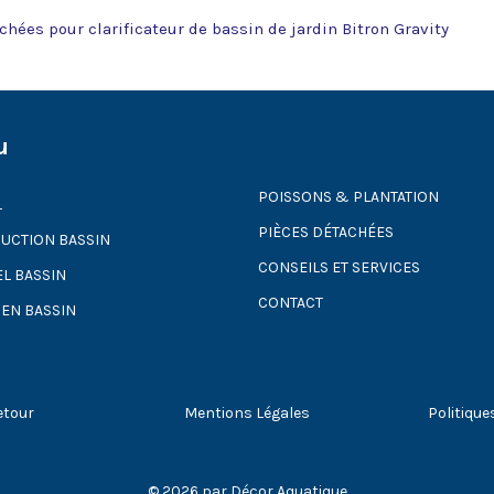
chées pour clarificateur de bassin de jardin Bitron Gravity
u
POISSONS & PLANTATION
L
PIÈCES DÉTACHÉES
UCTION BASSIN
CONSEILS ET SERVICES
EL BASSIN
CONTACT
IEN BASSIN
etour
Mentions Légales
Politique
© 2026 par Décor Aquatique