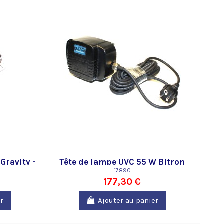
Gravity -
Tête de lampe UVC 55 W Bitron
iltre de
Gravity 55
17890
177,30 €
r
Ajouter au panier