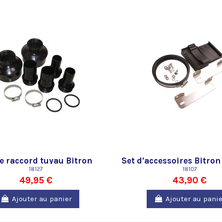
de raccord tuyau Bitron
Set d'accessoires Bitron 
Gravity Oase
18127
Pièces détachées pour f
18107
49,95 €
43,90 €
bassin
Ajouter au panier
Ajouter au panie