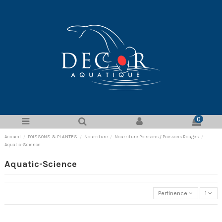
0
Accueil
POISSONS & PLANTES
Nourriture
Nourriture Poissons / Poissons Rouges
Aquatic-Science
Aquatic-Science
Pertinence
1