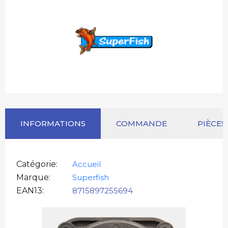
INFORMATIONS
COMMANDE
PIÈCES
Catégorie
Accueil
Marque
Superfish
EAN13
8715897255694