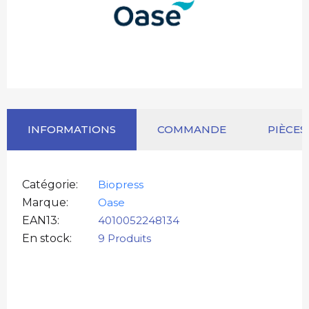
INFORMATIONS
COMMANDE
PIÈCES
Catégorie
Biopress
Marque
Oase
EAN13
4010052248134
En stock
9 Produits