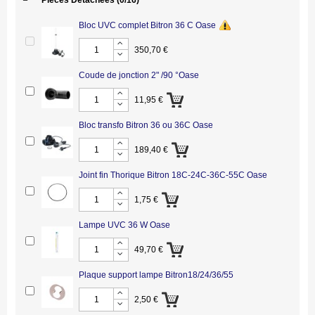
Pièces Détachées
(0/16)
Bloc UVC complet Bitron 36 C Oase
350,70 €
Coude de jonction 2" /90 °Oase
11,95 €
Bloc transfo Bitron 36 ou 36C Oase
189,40 €
Joint fin Thorique Bitron 18C-24C-36C-55C Oase
1,75 €
Lampe UVC 36 W Oase
49,70 €
Plaque support lampe Bitron18/24/36/55
2,50 €