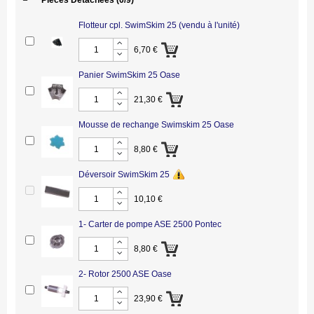
Pièces Détachées
(0/9)
Flotteur cpl. SwimSkim 25 (vendu à l'unité)
6,70 €
Panier SwimSkim 25 Oase
21,30 €
Mousse de rechange Swimskim 25 Oase
8,80 €
Déversoir SwimSkim 25
10,10 €
1- Carter de pompe ASE 2500 Pontec
8,80 €
2- Rotor 2500 ASE Oase
23,90 €