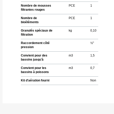
Nombre de mousses
PCE
1
filtrantes rouges
Nombre de
PCE
1
bioéléments
Granulés spéciaux de
kg
0,10
filtration
Raccordement côté
½"
pression
Convient pour des
m
3
1,5
bassins jusqu'à
Convient pour les
m
3
0,7
bassins à poissons
Kit d'aération fourni
Non