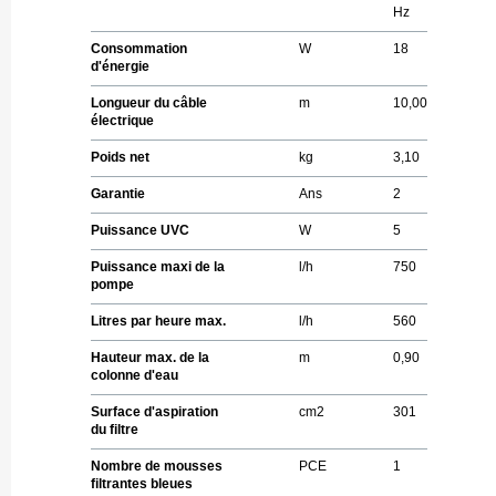
Hz
Consommation
W
18
d'énergie
Longueur du câble
m
10,00
électrique
Poids net
kg
3,10
Garantie
Ans
2
Puissance UVC
W
5
Puissance maxi de la
l/h
750
pompe
Litres par heure max.
l/h
560
Hauteur max. de la
m
0,90
colonne d'eau
Surface d'aspiration
cm
2
301
du filtre
Nombre de mousses
PCE
1
filtrantes bleues