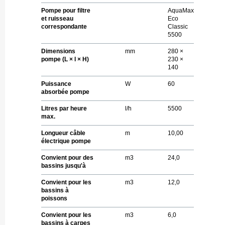
Pompe pour filtre
AquaMax
et ruisseau
Eco
correspondante
Classic
5500
Dimensions
mm
280 ×
pompe (L × l × H)
230 ×
140
Puissance
W
60
absorbée pompe
Litres par heure
l/h
5500
max.
Longueur câble
m
10,00
électrique pompe
Convient pour des
m
3
24,0
bassins jusqu'à
Convient pour les
m
3
12,0
bassins à
poissons
Convient pour les
m
3
6,0
bassins à carpes