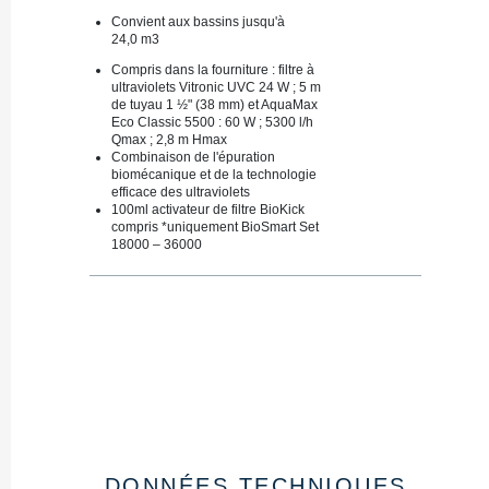
Convient aux bassins jusqu'à
24,0 m3
Compris dans la fourniture : filtre à
ultraviolets Vitronic UVC 24 W ; 5 m
de tuyau 1 ½" (38 mm) et AquaMax
Eco Classic 5500 : 60 W ; 5300 l/h
Qmax ; 2,8 m Hmax
Combinaison de l'épuration
biomécanique et de la technologie
efficace des ultraviolets
100ml activateur de filtre BioKick
compris *uniquement BioSmart Set
18000 – 36000
DONNÉES TECHNIQUES