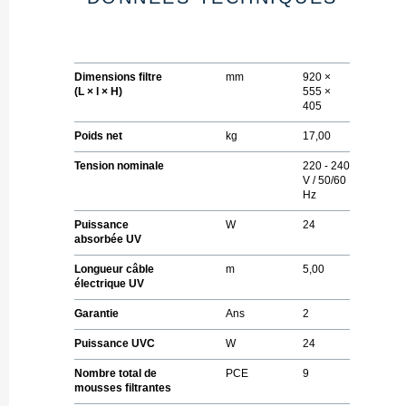
Dimensions filtre
mm
920 ×
(L × l × H)
555 ×
405
Poids net
kg
17,00
Tension nominale
220 - 240
V / 50/60
Hz
Puissance
W
24
absorbée UV
Longueur câble
m
5,00
électrique UV
Garantie
Ans
2
Puissance UVC
W
24
Nombre total de
PCE
9
mousses filtrantes