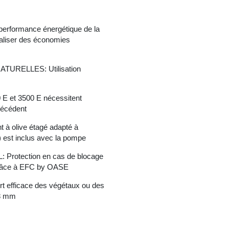
rformance énergétique de la
liser des économies
URELLES: Utilisation
 et 3500 E nécessitent
récédent
à olive étagé adapté à
m) est inclus avec la pompe
tection en cas de blocage
grâce à EFC by OASE
efficace des végétaux ou des
 8 mm