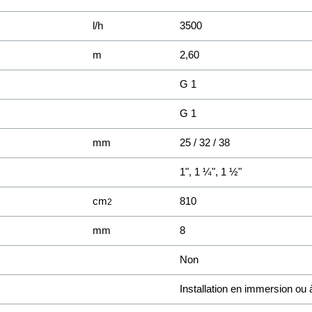
l/h
3500
m
2,60
G 1
G 1
mm
25 / 32 / 38
1", 1 ¼", 1 ½"
cm
810
2
mm
8
Non
Installation en immersion ou 