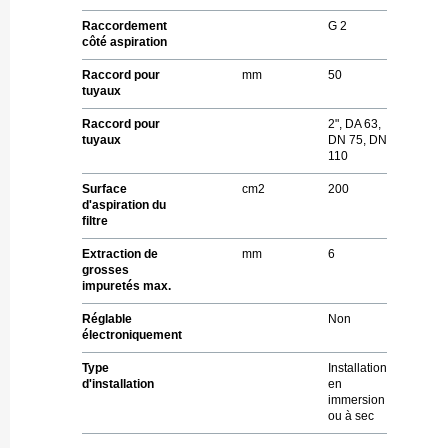
Raccordement
G 2
côté aspiration
Raccord pour
mm
50
tuyaux
Raccord pour
2", DA 63,
tuyaux
DN 75, DN
110
Surface
cm
2
200
d'aspiration du
filtre
Extraction de
mm
6
grosses
impuretés max.
Réglable
Non
électroniquement
Type
Installation
d'installation
en
immersion
ou à sec