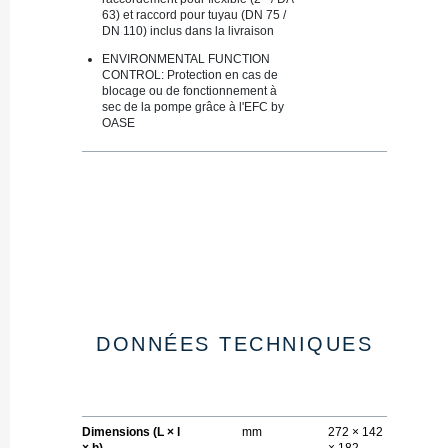
63) et raccord pour tuyau (DN 75 /
DN 110) inclus dans la livraison
ENVIRONMENTAL FUNCTION
CONTROL​​​: Protection en cas de
blocage ou de fonctionnement à
sec de la pompe grâce à l'EFC by
OASE
DONNÉES TECHNIQUES
Dimensions (L × l
mm
272 × 142
× h)
× 182