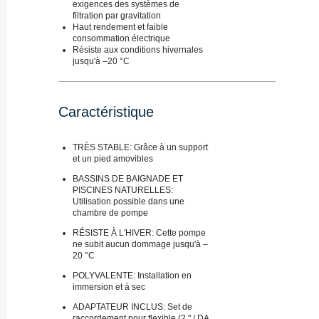
exigences des systèmes de
filtration par gravitation
Haut rendement et faible
consommation électrique
Résiste aux conditions hivernales
jusqu'à –20 °C
Caractéristique
TRÈS STABLE: Grâce à un support
et un pied amovibles
BASSINS DE BAIGNADE ET
PISCINES NATURELLES:
Utilisation possible dans une
chambre de pompe
RÉSISTE À L'HIVER: Cette pompe
ne subit aucun dommage jusqu'à –
20 °C
POLYVALENTE: Installation en
immersion et à sec
ADAPTATEUR INCLUS: Set de
raccordement pour flexible (2 " / DA