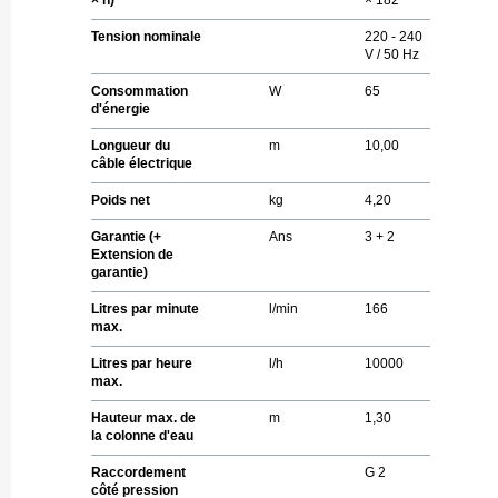
Tension nominale
220 - 240
V / 50 Hz
Consommation
W
65
d'énergie
Longueur du
m
10,00
câble électrique
Poids net
kg
4,20
Garantie (+
Ans
3 + 2
Extension de
garantie)
Litres par minute
l/min
166
max.
Litres par heure
l/h
10000
max.
Hauteur max. de
m
1,30
la colonne d'eau
Raccordement
G 2
côté pression