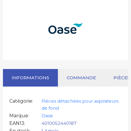
INFORMATIONS
COMMANDE
PIÈCES
Catégorie
Pièces détachées pour aspirateurs
de fond
Marque
Oase
EAN13
4010052440187
En stock
1 Article