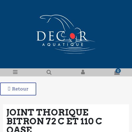
0
Retour
JOINT THORIQUE
BITRON 72 C ET 110 C
OASE