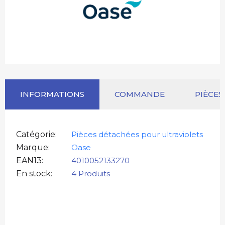
INFORMATIONS
COMMANDE
PIÈCES
Catégorie
Pièces détachées pour ultraviolets
Marque
Oase
EAN13
4010052133270
En stock
4 Produits