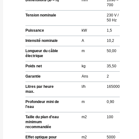
700
Tension nominale
230 V /
50 Hz
Puissance
kW
1,5
Intensité nominale
A
10,2
Longueur du câble
m
50,00
électrique
Poids net
kg
35,50
Garantie
Ans
2
Litres par heure
l/h
165000
max.
Profondeur mini de
m
0,90
l'eau
Taille du plan d'eau
m
2
100
minimum
recommandée
Effet optique pour
m
2
5000