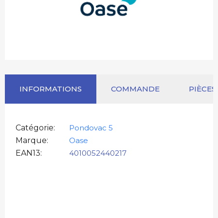
INFORMATIONS
COMMANDE
PIÈCES
Catégorie
Pondovac 5
Marque
Oase
EAN13
4010052440217