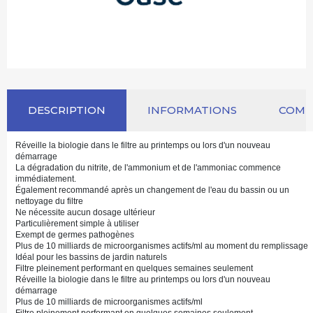
DESCRIPTION
INFORMATIONS
COM
Réveille la biologie dans le filtre au printemps ou lors d'un nouveau
démarrage
La dégradation du nitrite, de l'ammonium et de l'ammoniac commence
immédiatement.
Également recommandé après un changement de l'eau du bassin ou un
nettoyage du filtre
Ne nécessite aucun dosage ultérieur
Particulièrement simple à utiliser
Exempt de germes pathogènes
Plus de 10 milliards de microorganismes actifs/ml au moment du remplissage
Idéal pour les bassins de jardin naturels
Filtre pleinement performant en quelques semaines seulement
Réveille la biologie dans le filtre au printemps ou lors d'un nouveau
démarrage
Plus de 10 milliards de microorganismes actifs/ml
Filtre pleinement performant en quelques semaines seulement