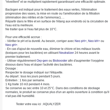
"réveillent" et se multiplient rapidement garantissant une efficacité optimale.
Bactogen est indiqué pour le traitement des eaux vertes, l'élimination
progressive des vases, la mise en route ou l'amélioration de la filtration
(élimination des nitrites et de l'ammoniac), ...
Répartir dans le filtre et en surface de l'étang aux endroits où la circulation de
l'eau est la meilleure.
Ne traiter que si l'eau fait plus de 10°C.
Pour une efficacité accrue :
- Vérifier le pH et la dureté. Au besoin, corriger avec
Neo pH+
,
Neo kH+
ou
Neo gH+
.
- En cas d'ajout de nouvelle eau, éliminer le chlore et les métaux lourds
(toxiques pour les bactéries) en utilisant
Neutralizer
24 heures avant le
premier traitement.
- Utiliser régulièrement
Oxy-gen
ou
Biobooster
afin d'augmenter l'oxygène
dissous dans l'eau et doper l'activité des bactéries.
Dosage :
Respecter le dosage indiqué sur l'étiquette.
Au départ : tous les jours pendant 5 jours.
Entretien : 1 fois par semaine.
1 Kg traite 10 m3 pendant 4 mois.
Se conserve au sec entre 10 et 25°C. Dans des conditions de stockage
normales, le produit se conserve plus d'un an après ouverture à condition qu'il
n'ait pas été humidifié.
Tester votre eau ici : AQUALYZER