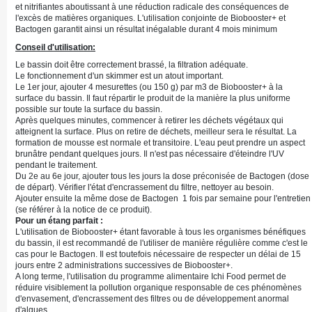
et nitrifiantes aboutissant à une réduction radicale des conséquences de
l'excès de matières organiques. L'utilisation conjointe de Biobooster+ et
Bactogen garantit ainsi un résultat inégalable durant 4 mois minimum
Conseil d'utilisation:
Le bassin doit être correctement brassé, la filtration adéquate.
Le fonctionnement d'un skimmer est un atout important.
Le 1er jour, ajouter 4 mesurettes (ou 150 g) par m3 de Biobooster+ à la
surface du bassin. Il faut répartir le produit de la manière la plus uniforme
possible sur toute la surface du bassin.
Après quelques minutes, commencer à retirer les déchets végétaux qui
atteignent la surface. Plus on retire de déchets, meilleur sera le résultat. La
formation de mousse est normale et transitoire. L'eau peut prendre un aspect
brunâtre pendant quelques jours. Il n'est pas nécessaire d'éteindre l'UV
pendant le traitement.
Du 2e au 6e jour, ajouter tous les jours la dose préconisée de Bactogen (dose
de départ). Vérifier l'état d'encrassement du filtre, nettoyer au besoin.
Ajouter ensuite la même dose de Bactogen 1 fois par semaine pour l'entretien
(se référer à la notice de ce produit).
Pour un étang parfait :
L'utilisation de Biobooster+ étant favorable à tous les organismes bénéfiques
du bassin, il est recommandé de l'utiliser de manière régulière comme c'est le
cas pour le Bactogen. Il est toutefois nécessaire de respecter un délai de 15
jours entre 2 administrations successives de Biobooster+.
A long terme, l'utilisation du programme alimentaire Ichi Food permet de
réduire visiblement la pollution organique responsable de ces phénomènes
d'envasement, d'encrassement des filtres ou de développement anormal
d'algues.