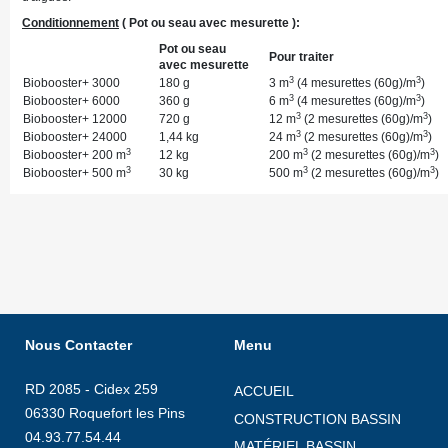
Conditionnement
( Pot ou seau avec mesurette ):
Pot ou seau
Pour traiter
avec mesurette
3
3
Biobooster+ 3000
180 g
3 m
(4 mesurettes (60g)/m
)
3
3
Biobooster+ 6000
360 g
6 m
(4 mesurettes (60g)/m
)
3
3
Biobooster+ 12000
720 g
12 m
(2 mesurettes (60g)/m
)
3
3
Biobooster+ 24000
1,44 kg
24 m
(2 mesurettes (60g)/m
)
3
3
3
Biobooster+ 200 m
12 kg
200 m
(2 mesurettes (60g)/m
)
3
3
3
Biobooster+ 500 m
30 kg
500 m
(2 mesurettes (60g)/m
)
Nous Contacter
Menu
RD 2085 - Cidex 259
ACCUEIL
06330 Roquefort les Pins
CONSTRUCTION BASSIN
04.93.77.54.44
MATÉRIEL BASSIN