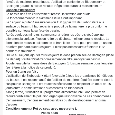
l'excès de matières organiques. L'utilisation conjointe de Biobooster+ et
Bactogen garantit ainsi un résultat inégalable durant 4 mois minimum
Conseil d'utilisation:
Le bassin doit être correctement brassé, la filtration adéquate.
Le fonctionnement d'un skimmer est un atout important.
Le 1er jour, ajouter 4 mesurettes (ou 150 g) par m3 de Biobooster+ à la
surface du bassin. Il faut répartir le produit de la manière la plus uniforme
possible sur toute la surface du bassin.
Après quelques minutes, commencer à retirer les déchets végétaux qui
atteignent la surface. Plus on retire de déchets, meilleur sera le résultat. La
formation de mousse est normale et transitoire. L'eau peut prendre un aspect
brunâtre pendant quelques jours. Il n'est pas nécessaire d'éteindre l'UV
pendant le traitement.
Du 2e au 6e jour, ajouter tous les jours la dose préconisée de Bactogen (dose
de départ). Vérifier l'état d'encrassement du filtre, nettoyer au besoin.
Ajouter ensuite la même dose de Bactogen 1 fois par semaine pour l'entretien
(se référer à la notice de ce produit).
Pour un étang parfait :
L'utilisation de Biobooster+ étant favorable à tous les organismes bénéfiques
du bassin, il est recommandé de l'utiliser de manière régulière comme c'est le
cas pour le Bactogen. Il est toutefois nécessaire de respecter un délai de 15
jours entre 2 administrations successives de Biobooster+.
A long terme, l'utilisation du programme alimentaire Ichi Food permet de
réduire visiblement la pollution organique responsable de ces phénomènes
d'envasement, d'encrassement des filtres ou de développement anormal
d'algues.
Conditionnement
( Pot ou seau avec mesurette ):
Pot ou seau
Pour traiter