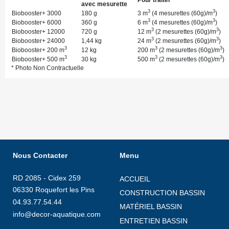
avec mesurette
3
3
Biobooster+ 3000
180 g
3 m
(4 mesurettes (60g)/m
)
3
3
Biobooster+ 6000
360 g
6 m
(4 mesurettes (60g)/m
)
3
3
Biobooster+ 12000
720 g
12 m
(2 mesurettes (60g)/m
)
3
3
Biobooster+ 24000
1,44 kg
24 m
(2 mesurettes (60g)/m
)
3
3
3
Biobooster+ 200 m
12 kg
200 m
(2 mesurettes (60g)/m
)
3
3
3
Biobooster+ 500 m
30 kg
500 m
(2 mesurettes (60g)/m
)
* Photo Non Contractuelle
Nous Contacter
Menu
RD 2085 - Cidex 259
ACCUEIL
06330 Roquefort les Pins
CONSTRUCTION BASSIN
04.93.77.54.44
MATÉRIEL BASSIN
info@decor-aquatique.com
ENTRETIEN BASSIN