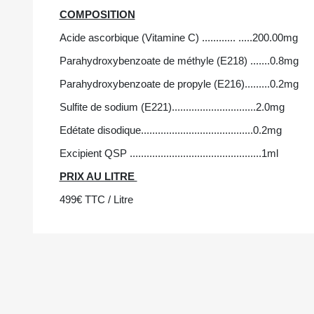
COMPOSITION
Acide ascorbique (Vitamine C) ............ .....200.00mg
Parahydroxybenzoate de méthyle (E218) .......0.8mg
Parahydroxybenzoate de propyle (E216).........0.2mg
Sulfite de sodium (E221)..............................2.0mg
Edétate disodique........................................0.2mg
Excipient QSP ...............................................1ml
PRIX AU LITRE
499€ TTC / Litre