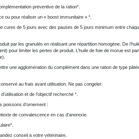
mplémentation préventive de la ration*.
 ou pour réaliser un « boost immunitaire » *.
 de cures de 5 jours avec des pauses de 5 jours minimum entre chaq
oduit par les granulés en réalisant une répartition homogène. De l’huil
 pour limiter les pertes de produit. L’huile de foie de morue est p
e).
rmettre une agglomération du complément dans une ration de type pâtée
 conservé au frais avant utilisation. Ne pas congeler.
utilisation et de l’objectif recherché *.
les poissons d’ornement :
contexte de convalescence en cas d’anorexie.
laire*.
mandez conseil à votre vétérinaire.