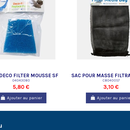
DECO FILTER MOUSSE SF
SAC POUR MASSE FILTRA
04043080
25 CM MAILLE FI
C8040057
5,80 €
3,10 €
Ajouter au panier
Ajouter au panie
u