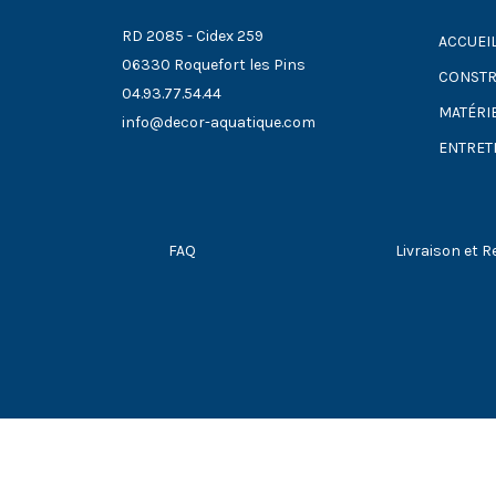
RD 2085 - Cidex 259
ACCUEI
06330 Roquefort les Pins
CONSTR
04.93.77.54.44
MATÉRI
info@decor-aquatique.com
ENTRET
FAQ
Livraison et R