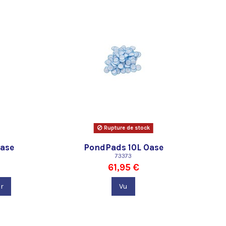
Rupture de stock
Oase
PondPads 10L Oase
73373
61,95 €
r
Vu