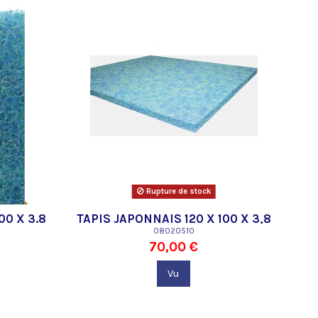
Rupture de stock
00 X 3.8
TAPIS JAPONNAIS 120 X 100 X 3,8
CM BLEU
08020510
70,00 €
Vu