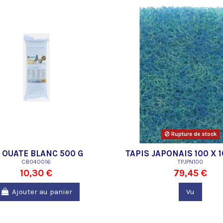
Rupture de stock
 OUATE BLANC 500 G
TAPIS JAPONAIS 100 X 1
C8040016
TPJPN100
CM
10,30 €
79,45 €
Ajouter au panier
Vu