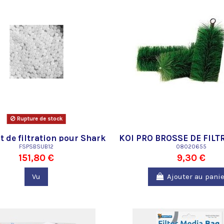
Rupture de stock
t de filtration pour Shark
KOI PRO BROSSE DE FILTR
FSPSBSUB12
Bead
08020655
CM
151,80 €
9,30 €
Vu
Ajouter au panie