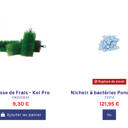
Rupture de stock
sse de Frais - Koi Pro
Nichoir à bactéries Po
08020635
litres Oase
73372
9,30 €
121,95 €
Ajouter au panier
Vu