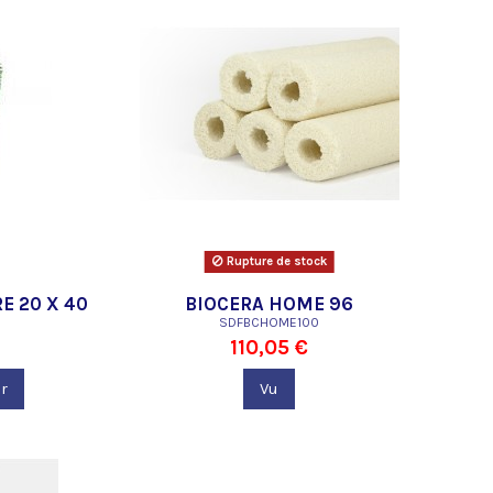
Rupture de stock
E 20 X 40
BIOCERA HOME 96
SDFBCHOME100
110,05 €
r
Vu