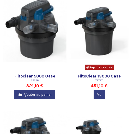
Rupture de stock
Filtoclear 5000 Oase
FiltoClear 13000 Oase
77776
77777
321,10 €
451,10 €
Ajouter au panier
Vu