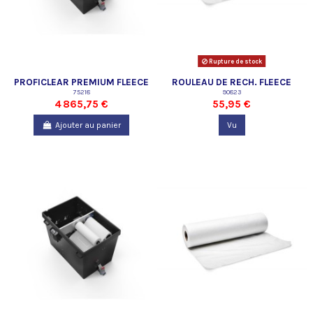
Rupture de stock
PROFICLEAR PREMIUM FLEECE
ROULEAU DE RECH. FLEECE
500
75218
90823
500
4 865,75 €
55,95 €
Ajouter au panier
Vu