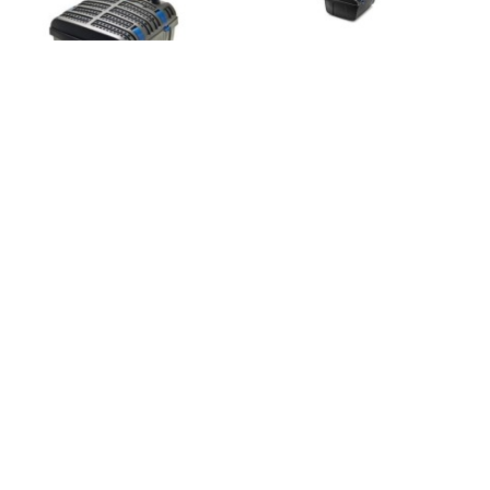
Filtral UVC 1500 Oase
Filtral UVC 3000 Oase
70233
70234
126,10 €
176,10 €
Ajouter au panier
Ajouter au panier