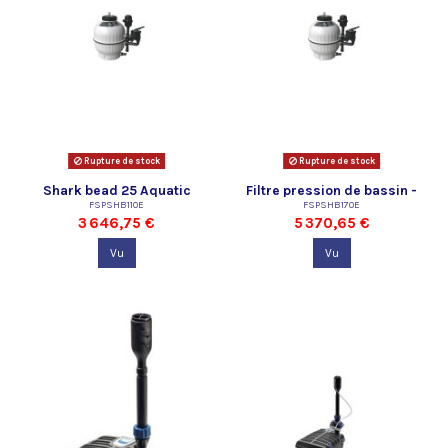
Rupture de stock
Rupture de stock
Shark bead 25 Aquatic
Filtre pression de bassin -
FSPSHB110E
Science
Shark bead 35 Aquatic
FSPSHB170E
3 646,75 €
5 370,65 €
Science
Vu
Vu