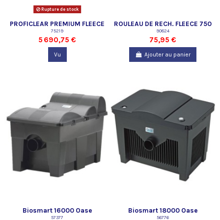
Rupture de stock
PROFICLEAR PREMIUM FLEECE
ROULEAU DE RECH. FLEECE 750
750
75219
90824
5 690,75 €
75,95 €
Vu
Ajouter au panier
Biosmart 16000 Oase
Biosmart 18000 Oase
57377
56776