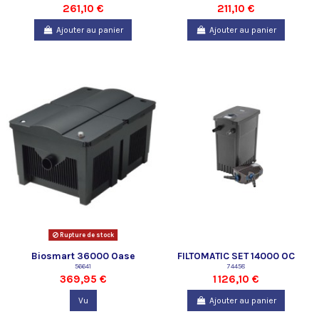
261,10 €
211,10 €
Ajouter au panier
Ajouter au panier
Rupture de stock
Biosmart 36000 Oase
FILTOMATIC SET 14000 OC
56641
74458
369,95 €
1 126,10 €
Vu
Ajouter au panier