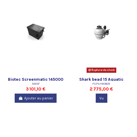
Rupture de stock
Biotec Screenmatic 145000
Shark bead 15 Aquatic
93037
FSPSHB080E
Science
3 101,10 €
2 775,00 €
Ajouter au panier
Vu