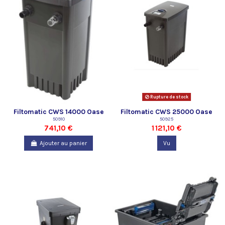
Rupture de stock
Filtomatic CWS 14000 Oase
Filtomatic CWS 25000 Oase
50910
50925
741,10 €
1 121,10 €
Ajouter au panier
Vu