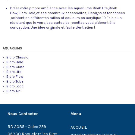
Créer votre propre ambiance avec les aquariums Biorb Life,Biorb
Flow,Biorb Halo,et ses nombreux accessoires, Designs et tendances
,existent en différentes tailles et couleurs en acrylique 10 Fois plus
résistant que le verre,des cartes de recettes vous aideront à la
conception. Une idée originale et facile d'entretien !
AQUARIUMS
Biorb Classic
Biorb Halo
Biorb Cube
Biorb Life
Biorb Flow
Biorb Tube
Biorb Loop
Biorb Air
Nous Contacter
Menu
RD 2085 - Cidex 259
ACCUEIL
06330 Roquefort les Pins