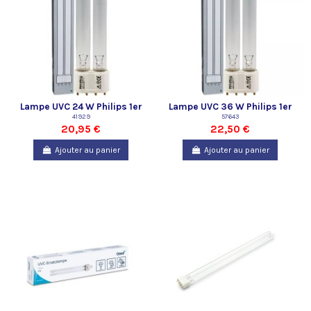
Lampe UVC 24 W Philips 1er
Lampe UVC 36 W Philips 1er
Prix
41929
Prix
57643
20,95 €
22,50 €
Ajouter au panier
Ajouter au panier