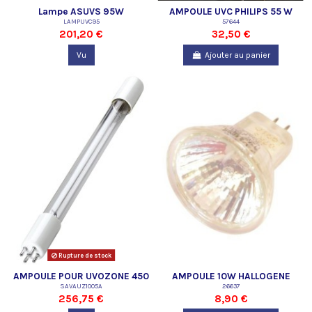
Lampe ASUVS 95W
AMPOULE UVC PHILIPS 55 W
LAMPUVC95
PREMIER PRIX
57644
201,20 €
32,50 €
Vu
Ajouter au panier
Rupture de stock
AMPOULE POUR UVOZONE 450
AMPOULE 10W HALLOGENE
SAVAUZ1005A
26637
256,75 €
8,90 €