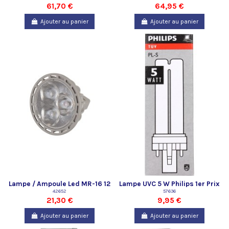
61,70 €
64,95 €
Ajouter au panier
Ajouter au panier
Lampe / Ampoule Led MR-16 12
Lampe UVC 5 W Philips 1er Prix
V/1W Lunaqua Classic Led
42652
57636
21,30 €
9,95 €
Oase
Ajouter au panier
Ajouter au panier