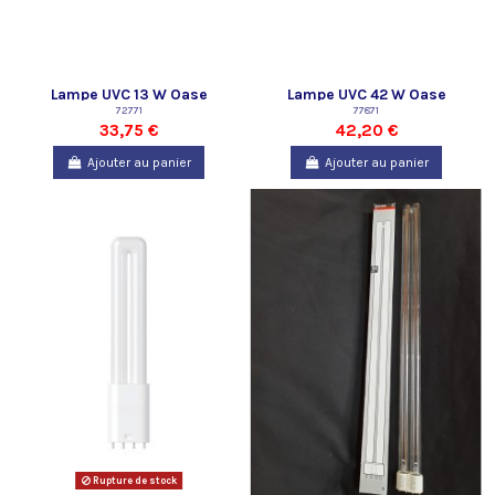
Lampe UVC 13 W Oase
Lampe UVC 42 W Oase
72771
77871
33,75 €
42,20 €
Ajouter au panier
Ajouter au panier
Rupture de stock