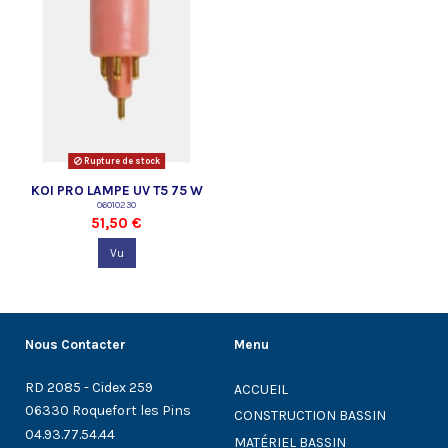
Rupture de stock
KOI PRO LAMPE UV T5 75 W
06010230
51,50 €
Vu
Nous Contacter
Menu
RD 2085 - Cidex 259
ACCUEIL
06330 Roquefort les Pins
CONSTRUCTION BASSIN
04.93.77.54.44
MATÉRIEL BASSIN