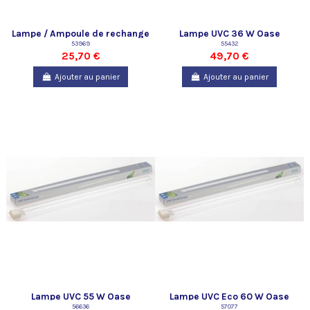
Lampe / Ampoule de rechange
Lampe UVC 36 W Oase
UVC 25 W Oase
53969
55432
25,70 €
49,70 €
Ajouter au panier
Ajouter au panier
Lampe UVC 55 W Oase
Lampe UVC Eco 60 W Oase
56636
57077