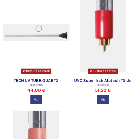
Rupture de stock
Rupture de stock
TECH UV TUBE QUARTZ
UVC Superfish Alutech T5 de
40/75W-2019 SF
06010295
75 watts.
06010090
44,00 €
51,50 €
Vu
Vu