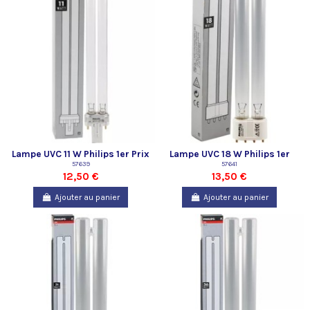
Lampe UVC 11 W Philips 1er Prix
Lampe UVC 18 W Philips 1er
57639
Prix
57641
12,50 €
13,50 €
Ajouter au panier
Ajouter au panier