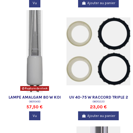
Vu
Ajouter au panier
Rupture de stock
LAMPE AMALGAM 80 W KOI
UV 40-75 W RACCORD TRIPLE 2
PRO SF
06010450
06010220
PCS
57,50 €
23,00 €
Vu
Ajouter au panier