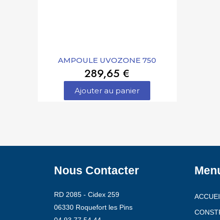
AMPOULE UVOZONE 750
289,65 €
Ajouter au panier
Nous Contacter
Men
RD 2085 - Cidex 259
ACCUEI
06330 Roquefort les Pins
CONST
04.93.77.54.44