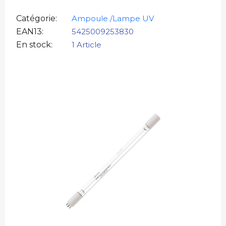
Catégorie
Ampoule /Lampe UV
EAN13
5425009253830
En stock
1 Article