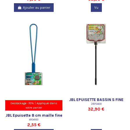
Ajouter au panier
Vu
JBL EPUISETTE BASSIN S FINE
Destockage -70% | Appliqué dans
2870400
votre panier
32,90 €
JBL Epuisette 8 cm maille fine
6104100
2,55 €