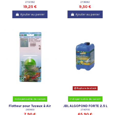
2732582
2738082
19,25 €
9,50 €
Ajouter au panier
Ajouter au panier
Rupture de stock
Indispensable de saison
Indispensable de saison
Flotteur pour Tuyaux à Air
JBL ALGOPOND FORTE 2.5 L
2801600
2740700
7,90 €
65,90 €