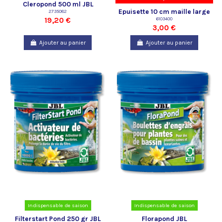
Cleropond 500 ml JBL
Epuisette 10 cm maille large
2735082
19,20 €
6103400
JBL
3,00 €
Ajouter au panier
Ajouter au panier
Indispensable de saison
Indispensable de saison
Filterstart Pond 250 gr JBL
Florapond JBL