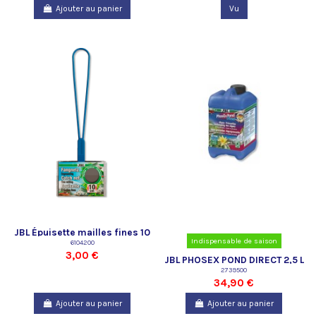
Ajouter au panier
Vu
JBL Épuisette mailles fines 10
Indispensable de saison
6104200
cm
3,00 €
JBL PHOSEX POND DIRECT 2,5 L
2739500
34,90 €
Ajouter au panier
Ajouter au panier