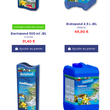
Biotopond 2.5 L JBL
Indispensable de saison
2606200
49,90 €
Bactopond 500 ml JBL
2732782
31,40 €
Ajouter au panier
Ajouter au panier