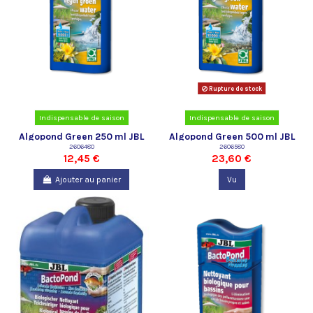
Rupture de stock
Indispensable de saison
Indispensable de saison
Algopond Green 250 ml JBL
Algopond Green 500 ml JBL
2606480
2606580
12,45 €
23,60 €
Ajouter au panier
Vu