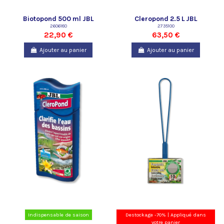
Biotopond 500 ml JBL
Cleropond 2.5 L JBL
2606180
2735100
22,90 €
63,50 €
Ajouter au panier
Ajouter au panier
Indispensable de saison
Destockage -70% | Appliqué dans
votre panier