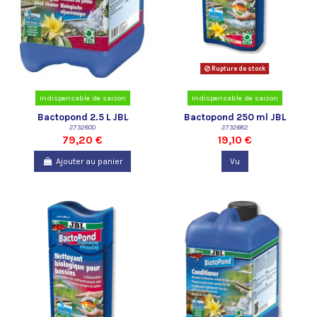
Rupture de stock
Indispensable de saison
Indispensable de saison
Bactopond 2.5 L JBL
Bactopond 250 ml JBL
2732800
2732682
79,20 €
19,10 €
Ajouter au panier
Vu