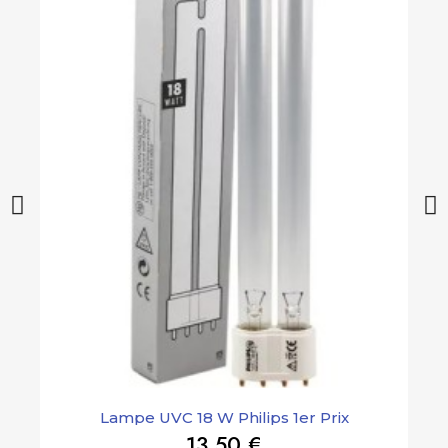
A
Lampe UVC 18 W Philips 1er Prix
13,50 €