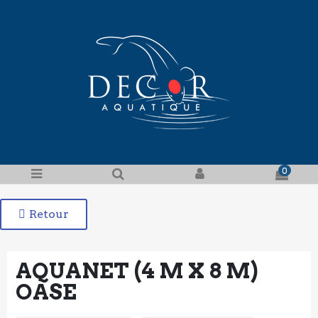
0
Retour
AQUANET (4 M X 8 M)
OASE