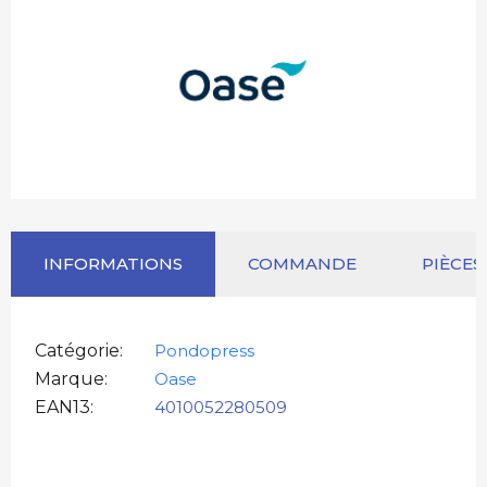
INFORMATIONS
COMMANDE
PIÈCES
Catégorie
Pondopress
Marque
Oase
EAN13
4010052280509