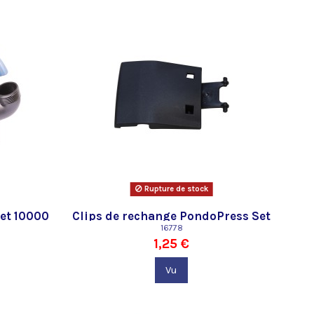
Rupture de stock
et 10000
Clips de rechange PondoPress Set
5000
16778
1,25 €
Vu