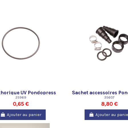
 thorique UV Pondopress
Sachet accessoires Po
Pontec
25969
35607
0,65 €
8,80 €
Ajouter au panier
Ajouter au panie