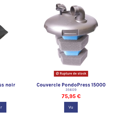
Rupture de stock
s noir
Couvercle PondoPress 15000
35609
75,95 €
r
Vu