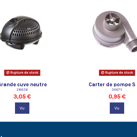
Rupture de stock
Rupture de stock
Grande cuve neutre
Carter de pompe S
28636
34675
3,05 €
0,95 €
Vu
Vu