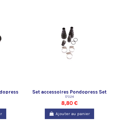
ndopress
Set accessoires Pondopress Set
5000
17024
8,80 €
r
Ajouter au panier