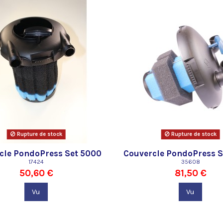
Rupture de stock
Rupture de stock
cle PondoPress Set 5000
Couvercle PondoPress S
17424
Pontec
35608
50,60 €
81,50 €
Vu
Vu