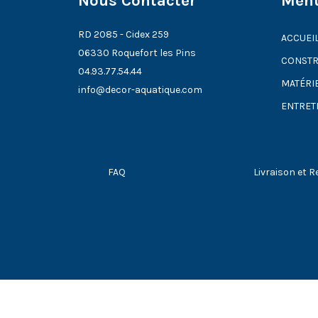
Nous Contacter
Men
RD 2085 - Cidex 259
ACCUEI
06330 Roquefort les Pins
CONSTR
04.93.77.54.44
MATÉRI
info@decor-aquatique.com
ENTRET
FAQ
Livraison et R