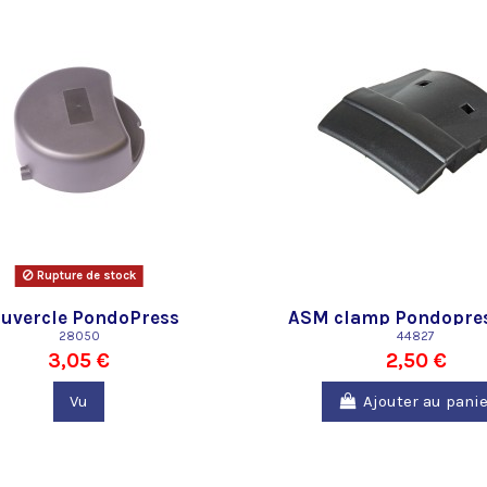
Rupture de stock
uvercle PondoPress
ASM clamp Pondopres
10000/15000
28050
44827
3,05 €
2,50 €
Vu
Ajouter au panie