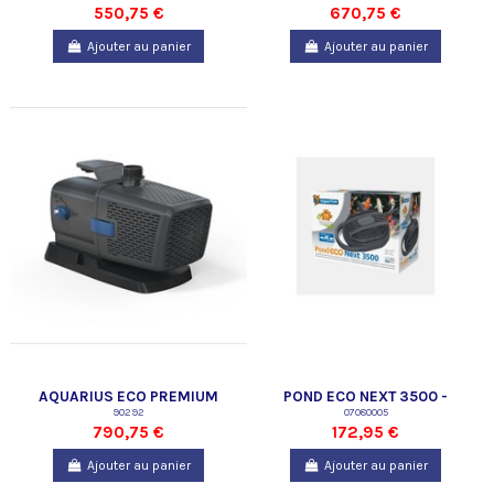
550,75 €
670,75 €
Ajouter au panier
Ajouter au panier
AQUARIUS ECO PREMIUM
POND ECO NEXT 3500 -
16500
90292
SUPERFISH
07080005
790,75 €
172,95 €
Ajouter au panier
Ajouter au panier