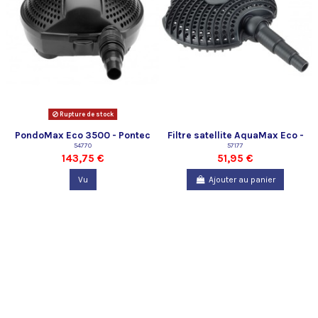
Rupture de stock
PondoMax Eco 3500 - Pontec
Filtre satellite AquaMax Eco -
54770
Oase
57177
143,75 €
51,95 €
Vu
Ajouter au panier