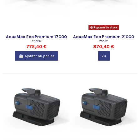
Rupture de stock
AquaMax Eco Premium 17000
AquaMax Eco Premium 21000
75926
75927
775,40 €
870,40 €
Ajouter au panier
Vu