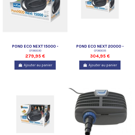
POND ECO NEXT 15000 -
POND ECO NEXT 20000 -
SUPERFISH
07080030
SUPERFISH
07080035
279,95 €
304,95 €
Ajouter au panier
Ajouter au panier