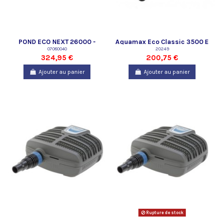
POND ECO NEXT 26000 -
Aquamax Eco Classic 3500 E
SUPERFISH
07080040
20249
324,95 €
200,75 €
Ajouter au panier
Ajouter au panier
Rupture de stock