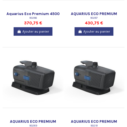
Aquarius Eco Premium 4500
AQUARIUS ECO PREMIUM
90286
6500
90287
370,75 €
430,75 €
Ajouter au panier
Ajouter au panier
AQUARIUS ECO PREMIUM
AQUARIUS ECO PREMIUM
9500
90289
13500
90291