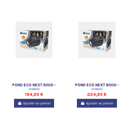
POND ECO NEXT 5000 -
POND ECO NEXT 8000 -
SUPERFISH
07080010
SUPERFISH
07080015
194,95 €
224,95 €
Ajouter au panier
Ajouter au panier