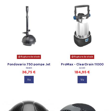
Rupture de stock
Rupture de stock
Pondovario 750 pompe Jet
ProMax - ClearDrain 11000
d'eau Pontec
56465
42261
36,75 €
184,95 €
Vu
Vu