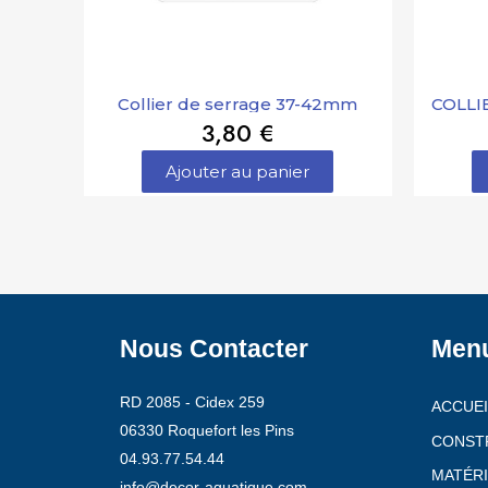
Collier de serrage 37-42mm
COLLI
3,80 €
Ajouter au panier
Nous Contacter
Men
RD 2085 - Cidex 259
ACCUEI
06330 Roquefort les Pins
CONST
04.93.77.54.44
MATÉRI
info@decor-aquatique.com