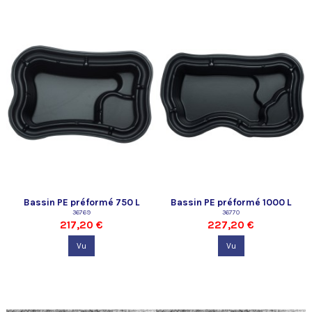
Bassin PE préformé 750 L
Bassin PE préformé 1000 L
Oase
36769
Oase
36770
217,20 €
227,20 €
Vu
Vu