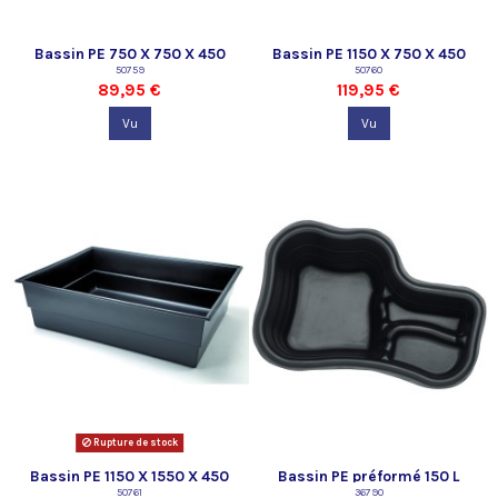
Bassin PE 750 X 750 X 450
Bassin PE 1150 X 750 X 450
mm Oase
50759
mm Oase
50760
89,95 €
119,95 €
Vu
Vu
Rupture de stock
Bassin PE 1150 X 1550 X 450
Bassin PE préformé 150 L
mm Oase
50761
Oase
36790