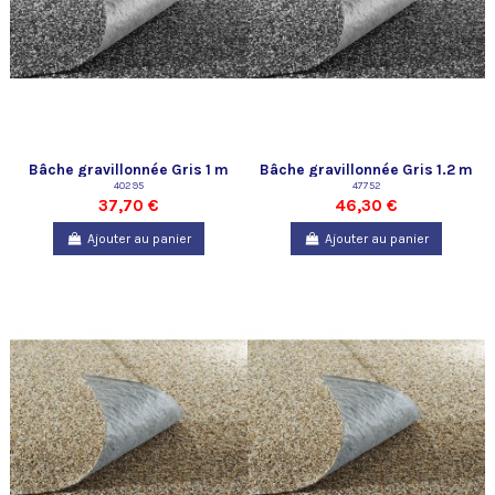
Bâche gravillonnée Gris 1 m
Bâche gravillonnée Gris 1.2 m
de large Oase
40295
de large Oase
47752
37,70 €
46,30 €
Ajouter au panier
Ajouter au panier