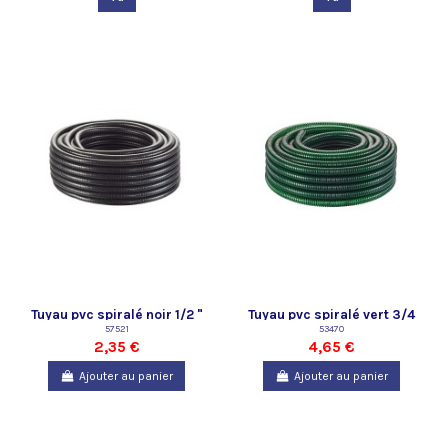
Tuyau pvc spiralé noir 1/2 "
Tuyau pvc spiralé vert 3/4
Oase - vendu au mètre
57521
Oase - vendu au mètre
53470
2,35 €
4,65 €
Ajouter au panier
Ajouter au panier