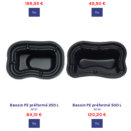
199,95 €
49,90 €
Vu
Vu
Bassin PE préformé 250 L
Bassin PE préformé 500 L
Oase
36767
Oase
36768
84,10 €
120,20 €
Vu
Vu