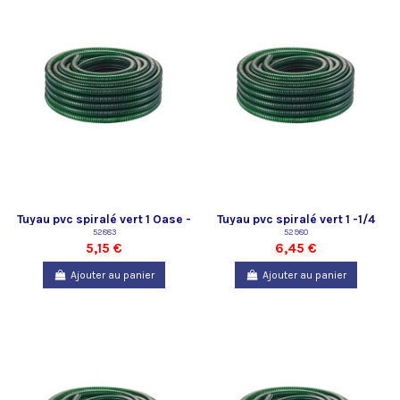
Tuyau pvc spiralé vert 1 Oase -
Tuyau pvc spiralé vert 1 -1/4
vendu au mètre
52883
Oase - vendu au mètre
52980
5,15 €
6,45 €
Ajouter au panier
Ajouter au panier