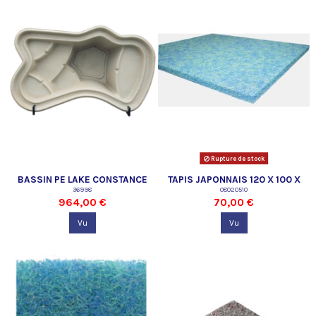
Rupture de stock
BASSIN PE LAKE CONSTANCE
TAPIS JAPONNAIS 120 X 100 X
SAND
36998
3,8 CM BLEU
08020510
964,00 €
70,00 €
Vu
Vu