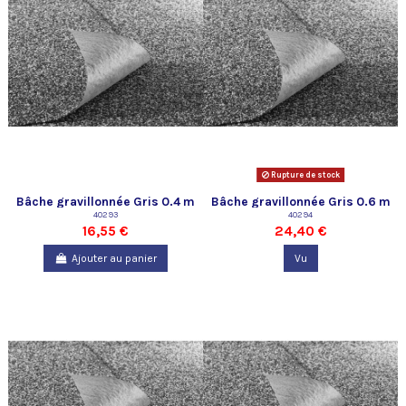
Rupture de stock
Bâche gravillonnée Gris 0.4 m
Bâche gravillonnée Gris 0.6 m
de large Oase
40293
de large Oase
40294
16,55 €
24,40 €
Ajouter au panier
Vu