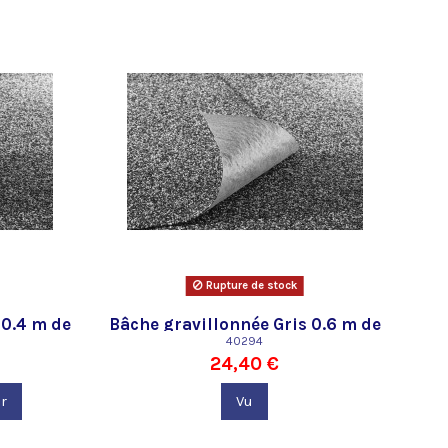
Rupture de stock
 0.4 m de
Bâche gravillonnée Gris 0.6 m de
large Oase
40294
24,40 €
r
Vu