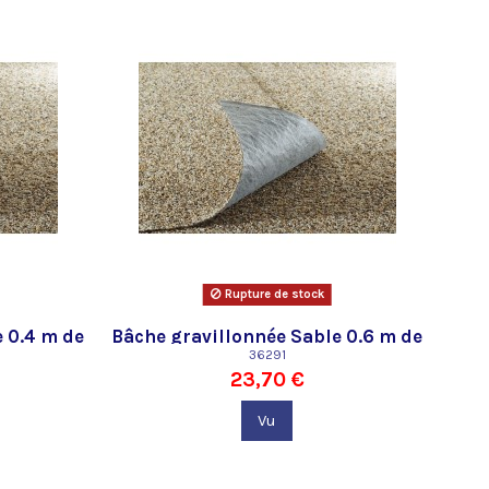
Rupture de stock
 0.4 m de
Bâche gravillonnée Sable 0.6 m de
large Oase
36291
23,70 €
Vu