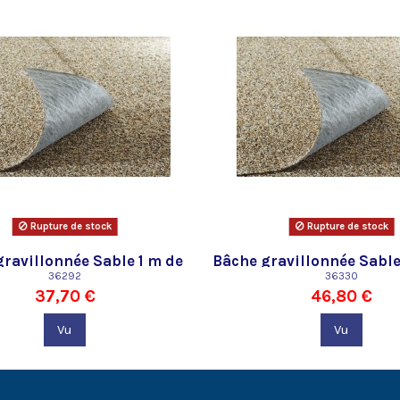
Rupture de stock
Rupture de stock
gravillonnée Sable 1 m de
Bâche gravillonnée Sable
large Oase
36292
large Oase
36330
37,70 €
46,80 €
Vu
Vu