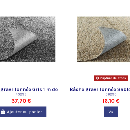
Rupture de stock
gravillonnée Gris 1 m de
Bâche gravillonnée Sable
large Oase
40295
large Oase
36290
37,70 €
16,10 €
Ajouter au panier
Vu