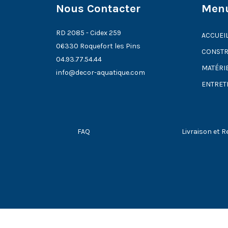
Nous Contacter
Men
RD 2085 - Cidex 259
ACCUEI
06330 Roquefort les Pins
CONSTR
04.93.77.54.44
MATÉRI
info@decor-aquatique.com
ENTRET
FAQ
Livraison et R