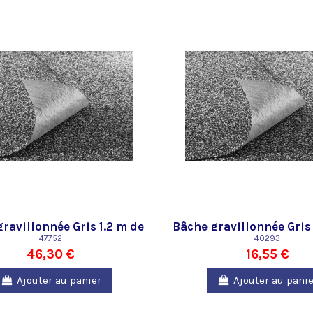
ravillonnée Gris 1.2 m de
Bâche gravillonnée Gris
large Oase
47752
large Oase
40293
46,30 €
16,55 €
Ajouter au panier
Ajouter au panie