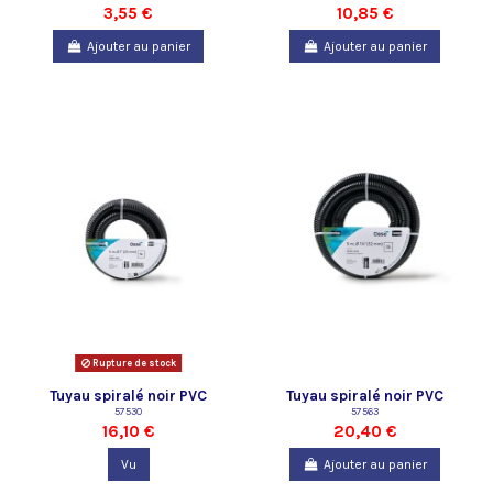
3,55 €
10,85 €
Ajouter au panier
Ajouter au panier
Rupture de stock
Tuyau spiralé noir PVC
Tuyau spiralé noir PVC
prédécoupé 1 "- 5 m Oase
57530
prédécoupé 1 " 1/4 - 5 m Oase
57563
16,10 €
20,40 €
Vu
Ajouter au panier