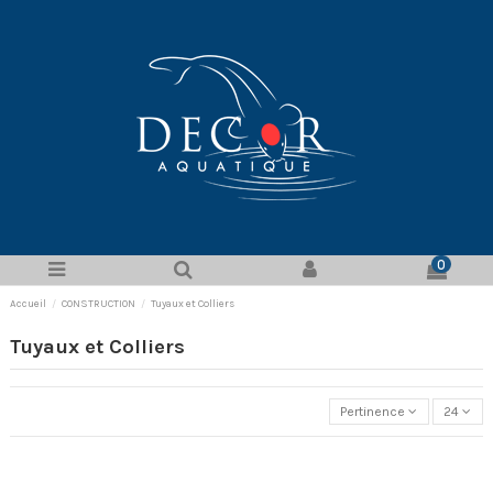
0
Accueil
CONSTRUCTION
Tuyaux et Colliers
Tuyaux et Colliers
Pertinence
24