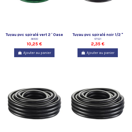
Tuyau pvc spiralé vert 2 ' Oase
Tuyau pvc spiralé noir 1/2 "
- vendu au mètre
36500
Oase - vendu au mètre
57521
10,25 €
2,35 €
Ajouter au panier
Ajouter au panier