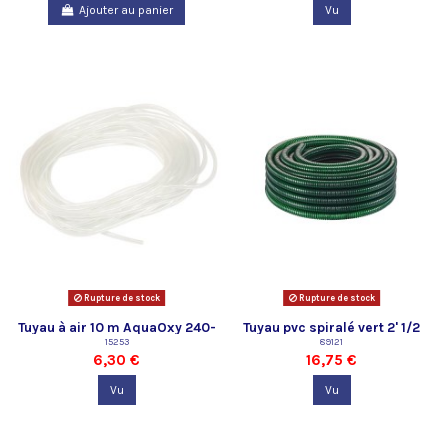
Ajouter au panier
Vu
Rupture de stock
Rupture de stock
Tuyau à air 10 m AquaOxy 240-
Tuyau pvc spiralé vert 2' 1/2
250
15253
Oase - vendu au mètre
89121
6,30 €
16,75 €
Vu
Vu