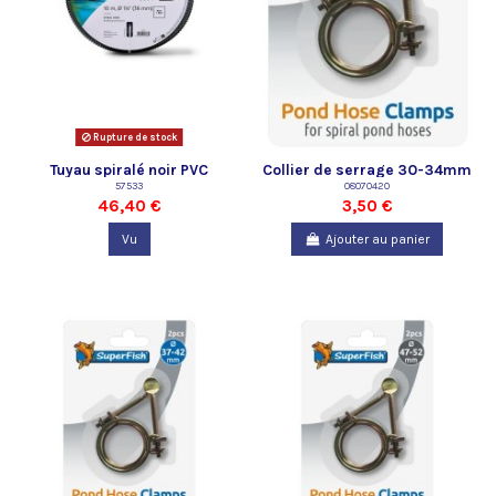
Rupture de stock
Tuyau spiralé noir PVC
Collier de serrage 30-34mm
prédécoupé 1 " 1/2 - 10 m Oase
57533
08070420
46,40 €
3,50 €
Vu
Ajouter au panier