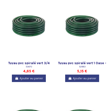
Tuyau pvc spiralé vert 3/4
Tuyau pvc spiralé vert 1 Oase -
Oase - vendu au mètre
53470
vendu au mètre
52883
4,65 €
5,15 €
Ajouter au panier
Ajouter au panier