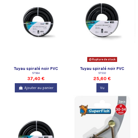
Rupture de stock
Tuyau spiralé noir PVC
Tuyau spiralé noir PVC
prédécoupé 1 " 1/4 - 10 m Oase
57564
prédécoupé 1 " 1/2 - 5 m Oase
57532
37,40 €
25,60 €
Ajouter au panier
Vu