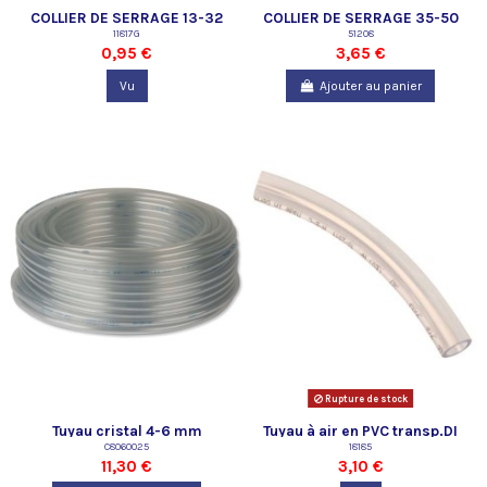
COLLIER DE SERRAGE 13-32
COLLIER DE SERRAGE 35-50
11817G
MM
MM
51208
0,95 €
3,65 €
Vu
Ajouter au panier
Rupture de stock
Tuyau cristal 4-6 mm
Tuyau à air en PVC transp.DI
couronne de 25 m -Superfish
C8060025
9mm x 0,10m
18185
11,30 €
3,10 €