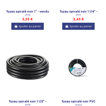
Tuyau spiralé noir 1" - vendu
Tuyau spiralé noir 1 1/4" -
au mètre
37176
vendu au mètre
37177
3,35 €
3,45 €
Ajouter au panier
Ajouter au panier
Tuyau spiralé noir 1 1/2" -
Tuyau spiralé noir PVC
vendu au mètre
37178
prédécoupé 3/4 "- 5 m Oase
57529