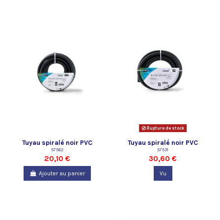
Rupture de stock
Tuyau spiralé noir PVC
Tuyau spiralé noir PVC
prédécoupé 3/4 "- 10 m Oase
57562
prédécoupé 1 "- 10 m Oase
57531
20,10 €
30,60 €
Ajouter au panier
Vu