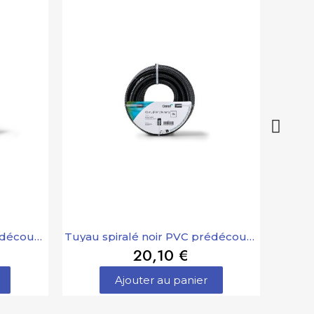
Tuyau spiralé noir PVC prédécoupé 1 " 1/4 - 5 m Oase
Tuyau spiralé noir PVC prédécoupé 3/4 "- 10 m Oase
20,10 €
Ajouter au panier