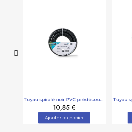
Tuyau spiralé noir PVC prédécoupé 3/4 "- 5 m Oase
10,85 €
Ajouter au panier