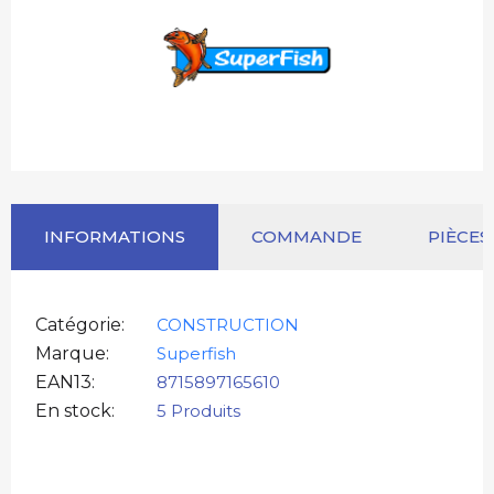
INFORMATIONS
COMMANDE
PIÈCES
Catégorie
CONSTRUCTION
Marque
Superfish
EAN13
8715897165610
En stock
5 Produits