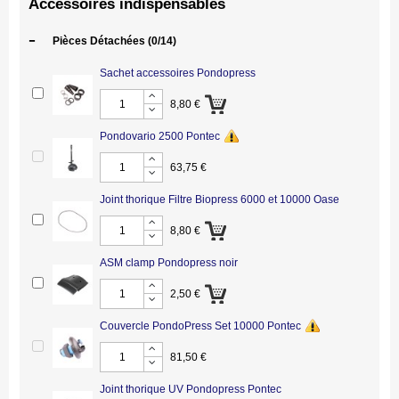
Accessoires indispensables
-
Pièces Détachées
(0/14)
Sachet accessoires Pondopress
8,80 €
Pondovario 2500 Pontec
63,75 €
Joint thorique Filtre Biopress 6000 et 10000 Oase
8,80 €
ASM clamp Pondopress noir
2,50 €
Couvercle PondoPress Set 10000 Pontec
81,50 €
Joint thorique UV Pondopress Pontec