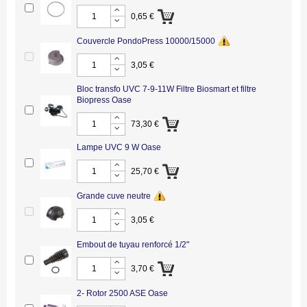
0,65 €
Couvercle PondoPress 10000/15000
3,05 €
Bloc transfo UVC 7-9-11W Filtre Biosmart et filtre
Biopress Oase
73,30 €
Lampe UVC 9 W Oase
25,70 €
Grande cuve neutre
3,05 €
Embout de tuyau renforcé 1/2"
3,70 €
2- Rotor 2500 ASE Oase