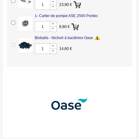
23,90 €
1- Carter de pompe ASE 2500 Pontec
8,80 €
Bioballs - Nichoir à bactéries Oase
14,60 €